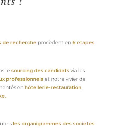
nts ?
s de recherche
procèdent en
6 étapes
ns le
sourcing des candidats
via les
ux professionnels
et notre vivier de
imentés en
hôtellerie-restauration
,
xe.
tuons
les organigrammes des sociétés