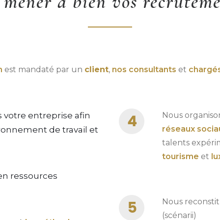
 mener à bien vos recruteme
h
est mandaté par un
client
,
nos consultants
et
chargé
 votre entreprise afin
Nous organiso
réseaux socia
ronnement de travail et
talents expér
tourisme
et
lu
n ressources
Nous reconsti
(scénarii)