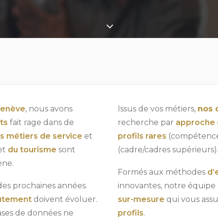
enève
, nous avons
Issus de vos métiers,
nos 
ts
fait rage dans de
recherche par
approche 
s métiers de service
et
profils rares
(compétences
et
du tourisme
sont
(cadre/cadres supérieurs)
ène.
Formés aux méthodes
d’
 des prochaines années.
innovantes, notre équipe
rutement
doivent évoluer.
sur-mesure
qui vous ass
ases de données ne
profils
.