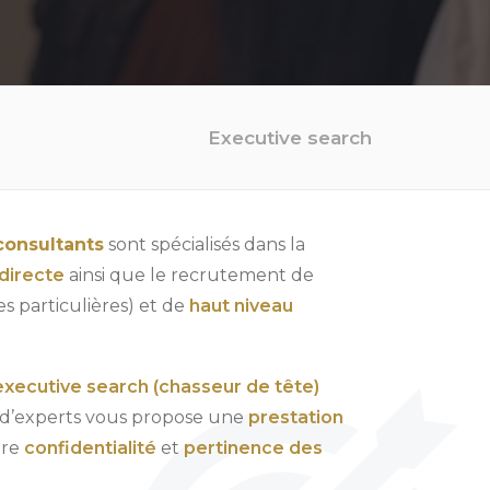
Executive search
consultants
sont spécialisés dans la
directe
ainsi que le recrutement de
 particulières) et de
haut niveau
.
executive search (chasseur de tête)
 d’experts vous propose une
prestation
ure
confidentialité
et
pertinence des