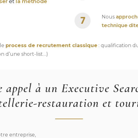
iser
et
la méthode
Nous
approch
technique dit
 le
process de recrutement classique
: qualification d
n d’une short-list…)
 appel à un Executive Searc
tellerie-restauration et tour
otre entreprise,