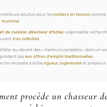
 meilleure solution pour les
métiers en tension
comme 
u
tourisme
.
ef de cuisine
,
directeur d’hôtel
, responsable recherc
ouvent
très sollicités
.
 d’aller au-devant des « meilleurs candidats » dans un s
répondent pas
aux offres d’emploi traditionnelles
.
arche nécessite à la fois
rigueur
,
ingéniosité
et présence
ent procède un chasseur de