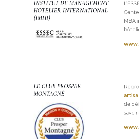
INSTITUT DE MANAGEMENT
L’ESSE
HÔTELIER INTERNATIONAL
Center
(IMHI)
MBA i
hôteli
www.e
LE CLUB PROSPER
Regro
MONTAGNÉ
artis
de déf
savoir-
www.c