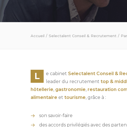
Accueil
Selectalent Conseil & Recrutement
Par
L
e cabinet
Selectalent Conseil & R
leader du recrutement
top & mid
hôtellerie
,
gastronomie
,
restauration co
alimentaire
et
tourisme
, grâce à :
son savoir-faire
des accords privilégiés avec des parten