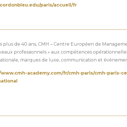
ordonbleu.edu/paris/accueil/fr
s plus de 40 ans, CMH – Centre Européen de Management
veaux professionnels » aux compétences opérationnelles
nationale, marques de luxe, communication et évènement
//www.cmh-academy.com/fr/cmh-paris/cmh-paris-c
national