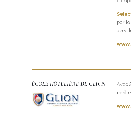
compr
Selec
par le
avec l
www.
ÉCOLE HÔTELIÈRE DE GLION
Avec 5
meill
www.g