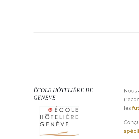
ÉCOLE HÔTELIÈRE DE
Nous a
GENÈVE
(recon
les
fu
Conç
spéci