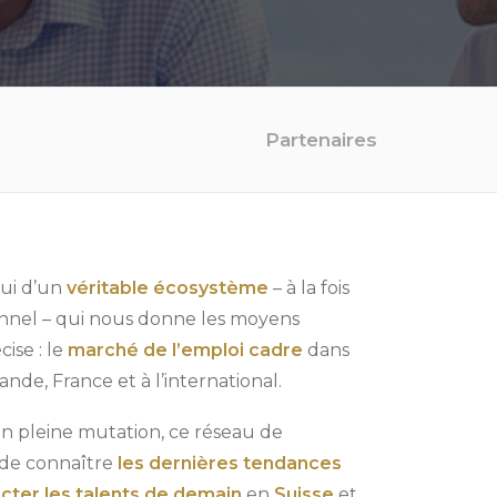
Partenaires
ui d’un
véritable écosystème
– à la fois
ionnel – qui nous donne les moyens
ise : le
marché de l’emploi cadre
dans
nde, France et à l’international.
n pleine mutation, ce réseau de
 de connaître
les dernières tendances
cter les talents de demain
en
Suisse
et