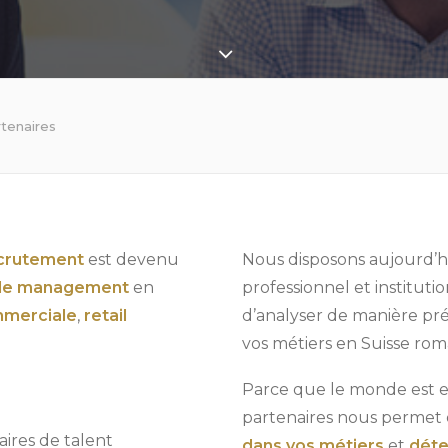
tenaires
ecrutement
est devenu
Nous disposons aujourd’h
dle management
en
professionnel et institut
mmerciale
,
retail
d’analyser de manière préc
vos métiers en Suisse roma
Parce que le monde est e
partenaires nous permet
aires de talent
dans vos métiers
et
déte