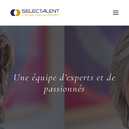
OFFRES D’EMPLOI
CANDIDATS
ENTREPRISES
NOS MÉTIERS
Une équipe d’experts et de
SELECTALENT
passionnés
RÉFÉRENCES
BLOG
CONTACT